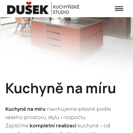
Menu
Ú
O
K
na
Re
Kuchyně na míru
S
Kuchyně na míru
navrhujeme přesně podle
D
vašeho prostoru, stylu i rozpočtu.
Zajistíme
kompletní realizaci
kuchyně – od
S