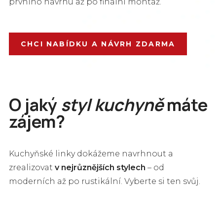
prvního návrhu až po finální montáž.
A
CHCI NABÍDKU A NÁVRH ZDARMA
ku
ku
O jaký
styl kuchyně
máte
s
zájem?
sp
Kuchyňské linky dokážeme navrhnout a
Bl
zrealizovat
v nejrůznějších stylech
– od
moderních až po rustikální. Vyberte si ten svůj.
K
Kuchyně
Rustikální
Kuchyně
Dřevěné
Moderní
Luxusní
s
Jednoduché
Industriální
Venkovské
Kamenné
Kuchyně
Kuchyně
ostrůvkem
kuchyně
kuchyně
kuchyně
kuchyně
do
L
kuchyně
kuchyně
kuchyně
kuchyně
do
do
bytu
U