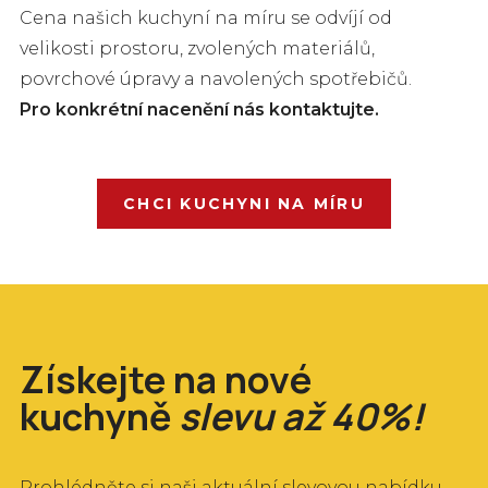
L
Cena našich kuchyní na míru se odvíjí od
O
velikosti prostoru, zvolených materiálů,
povrchové úpravy a navolených spotřebičů.
Pro konkrétní nacenění nás kontaktujte.
P
CHCI KUCHYNI NA MÍRU
Získejte na nové
kuchyně
slevu až 40%!
Prohlédněte si naši aktuální slevovou nabídku