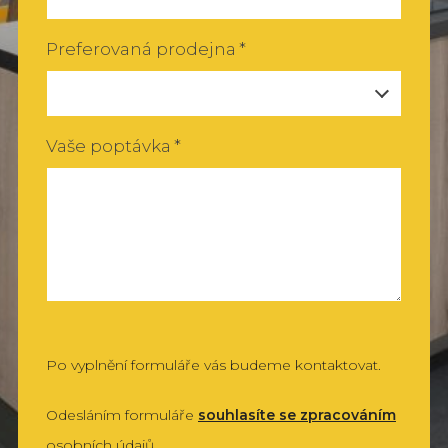
L
O
Preferovaná prodejna
*
P
Vaše poptávka
*
Po vyplnění formuláře vás budeme kontaktovat.
Odesláním formuláře
souhlasíte se zpracováním
osobních údajů.