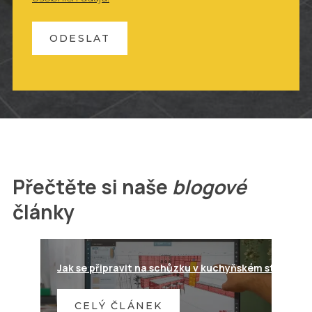
ODESLAT
Přečtěte si naše
blogové
články
Jak se připravit na schůzku v kuchyňském studiu?
CELÝ ČLÁNEK