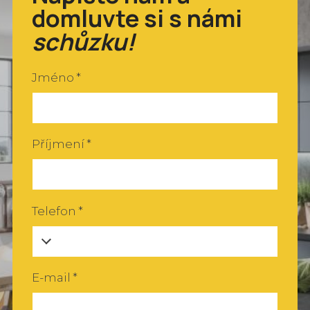
domluvte si s námi
A
schůzku!
Jméno
*
ku
ku
s
Příjmení
*
sp
Telefon
*
Bl
K
E-mail
*