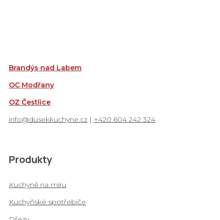
D
Brandýs nad Labem
OC Modřany
OZ Čestlice
info@dusekkuchyne.cz
|
+420 604 242 324
Produkty
Kuchyně na míru
Kuchyňské spotřebiče
Dřezy